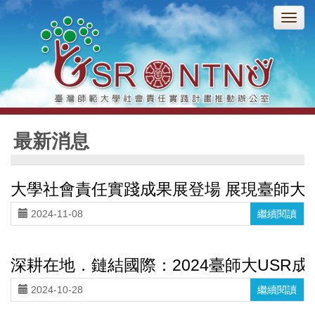
臺
灣
師
範
大
學
社
最新消息
會
責
大學社會責任實踐成果展登場 展現臺師大
任
實
2024-11-08
繼續閱讀
踐
計
深耕在地．鏈結國際：2024臺師大USR成
畫
推
2024-10-28
繼續閱讀